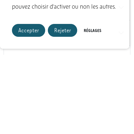
pouvez choisir d’activer ou non les autres.
Infrastructure
Accepter
Rejeter
RÉGLAGES
Sports et loisirs
Hébergement
Formule(s) repas
+
−