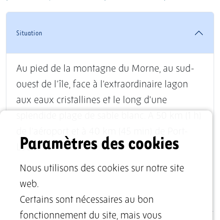
Situation
Au pied de la montagne du Morne, au sud-
ouest de l'île, face à l'extraordinaire lagon
aux eaux cristallines et le long d'une
splendide plage de sable blanc. A 50 km (1 h)
de l'aéroport et à 40 km (45 min) de Port-
Paramètres des cookies
Louis.
Nous utilisons des cookies sur notre site
web.
Certains sont nécessaires au bon
fonctionnement du site, mais vous