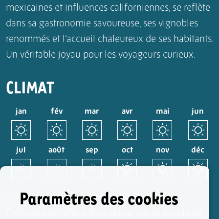
mexicaines et influences californiennes, se reflète
dans sa gastronomie savoureuse, ses vignobles
renommés et l’accueil chaleureux de ses habitants.
Un véritable joyau pour les voyageurs curieux.
CLIMAT
jan
fév
mar
avr
mai
jun
jul
août
sep
oct
nov
déc
Paramètres des cookies
Entre désert, mer et montagnes, la Basse-
Californie bénéficie d’un climat sec et ensoleillé,