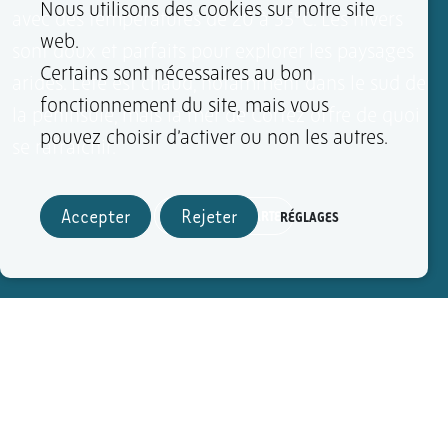
Nous utilisons des cookies sur notre site
avec des températures de 20 à 35°C. Les hivers
web.
sont doux et parfaits pour explorer les paysages
Certains sont nécessaires au bon
arides. L’été est chaud, notamment dans le sud de
fonctionnement du site, mais vous
la péninsule, mais la mer de Cortez offre de quoi
pouvez choisir d’activer ou non les autres.
se rafraîchir.
+
Accepter
Rejeter
AGRANDIR LA CARTE
RÉGLAGES
−
FAITES VOTRE CHOIX