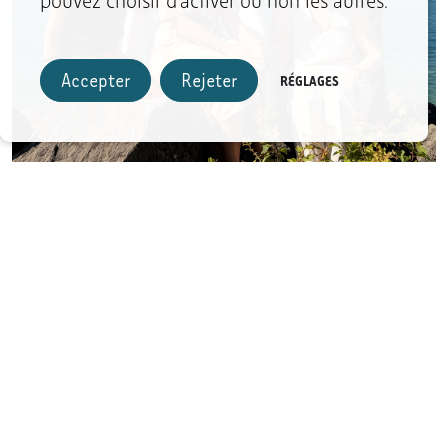
pouvez choisir d’activer ou non les autres.
Accepter
Rejeter
RÉGLAGES
UNE QUESTION?
Contactez l’un de nos conseillers,
info@depart.ch
ou au
021 729 5000
LE MEILLEUR DE L'ARCHIPEL